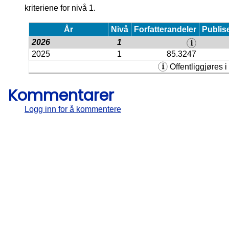
kriteriene for nivå 1.
År
Nivå
Forfatterandeler
Publis
2026
1
2025
1
85.3247
Offentliggjøres i 
Kommentarer
Logg inn for å kommentere