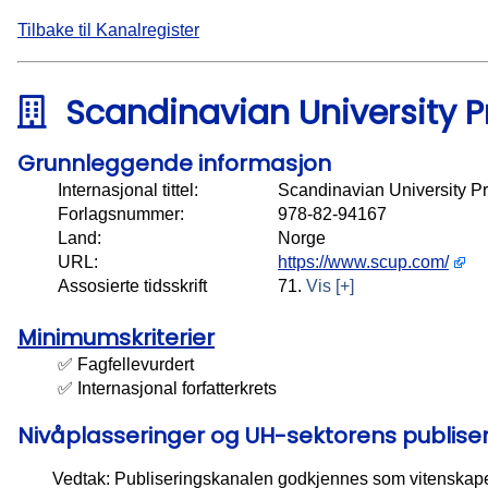
Tilbake til Kanalregister
Scandinavian University P
Grunnleggende informasjon
Internasjonal tittel:
Scandinavian University 
Forlagsnummer:
978-82-94167
Land:
Norge
URL:
https://www.scup.com/
Assosierte tidsskrift
71.
Vis [+]
Minimumskriterier
✅ Fagfellevurdert
✅ Internasjonal forfatterkrets
Nivåplasseringer og UH-sektorens publis
Vedtak: Publiseringskanalen godkjennes som vitenskapeli