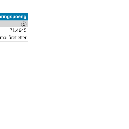
eringspoeng
71.4645
mai året etter