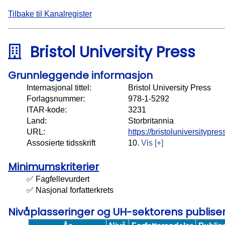
Tilbake til Kanalregister
Bristol University Press
Grunnleggende informasjon
Internasjonal tittel:
Bristol University Press
Forlagsnummer:
978-1-5292
ITAR-kode:
3231
Land:
Storbritannia
URL:
https://bristoluniversitypres
Assosierte tidsskrift
10.
Vis [+]
Minimumskriterier
✅ Fagfellevurdert
✅ Nasjonal forfatterkrets
Nivåplasseringer og UH-sektorens publis