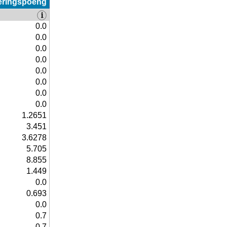
eringspoeng
0.0
0.0
0.0
0.0
0.0
0.0
0.0
0.0
1.2651
3.451
3.6278
5.705
8.855
1.449
0.0
0.693
0.0
0.7
0.7