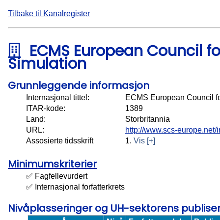
Tilbake til Kanalregister
ECMS European Council fo
Simulation
Grunnleggende informasjon
Internasjonal tittel:
ECMS European Council fo
ITAR-kode:
1389
Land:
Storbritannia
URL:
http://www.scs-europe.net/i
Assosierte tidsskrift
1.
Vis [+]
Minimumskriterier
✅ Fagfellevurdert
✅ Internasjonal forfatterkrets
Nivåplasseringer og UH-sektorens publis