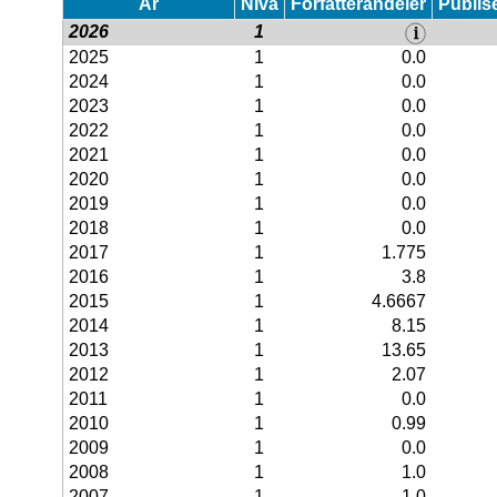
År
Nivå
Forfatterandeler
Publis
2026
1
2025
1
0.0
2024
1
0.0
2023
1
0.0
2022
1
0.0
2021
1
0.0
2020
1
0.0
2019
1
0.0
2018
1
0.0
2017
1
1.775
2016
1
3.8
2015
1
4.6667
2014
1
8.15
2013
1
13.65
2012
1
2.07
2011
1
0.0
2010
1
0.99
2009
1
0.0
2008
1
1.0
2007
1
1.0