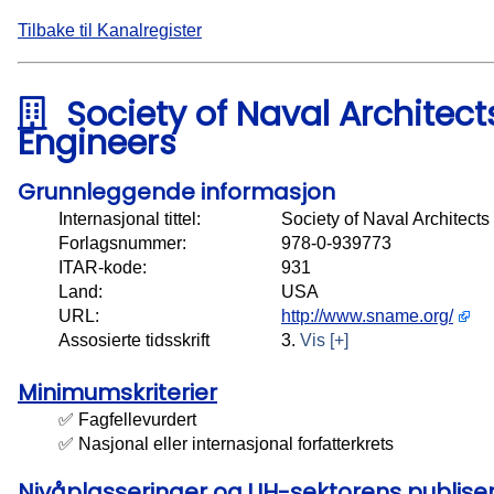
Tilbake til Kanalregister
Society of Naval Architec
Engineers
Grunnleggende informasjon
Internasjonal tittel:
Society of Naval Architect
Forlagsnummer:
978-0-939773
ITAR-kode:
931
Land:
USA
URL:
http://www.sname.org/
Assosierte tidsskrift
3.
Vis [+]
Minimumskriterier
✅ Fagfellevurdert
✅ Nasjonal eller internasjonal forfatterkrets
Nivåplasseringer og UH-sektorens publis