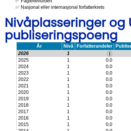
✅ Fagfellevurdert
✅ Nasjonal eller internasjonal forfatterkrets
Nivåplasseringer og
publiseringspoeng
År
Nivå
Forfatterandeler
Publis
2026
1
2025
1
0.0
2024
1
0.0
2023
1
0.0
2022
1
0.0
2021
1
0.0
2020
1
0.0
2019
1
0.0
2018
1
0.0
2017
1
0.0
2016
1
0.0
2015
1
0.0
2014
1
0.0