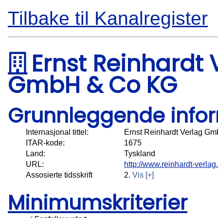
Tilbake til Kanalregister
Ernst Reinhardt 
GmbH & Co KG
Grunnleggende info
Internasjonal tittel:
Ernst Reinhardt Verlag G
ITAR-kode:
1675
Land:
Tyskland
URL:
http://www.reinhardt-verlag
Assosierte tidsskrift
2.
Vis [+]
Minimumskriterier