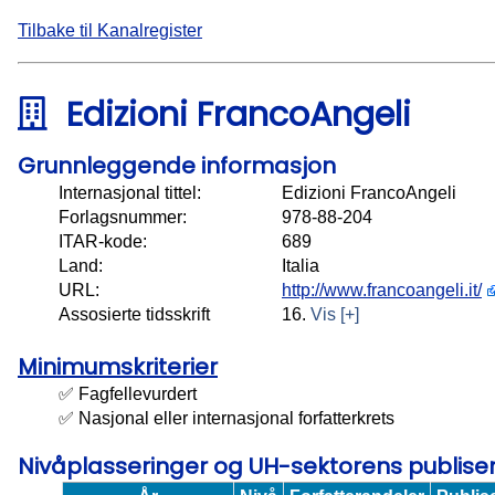
Tilbake til Kanalregister
Edizioni FrancoAngeli
Grunnleggende informasjon
Internasjonal tittel:
Edizioni FrancoAngeli
Forlagsnummer:
978-88-204
ITAR-kode:
689
Land:
Italia
URL:
http://www.francoangeli.it/
Assosierte tidsskrift
16.
Vis [+]
Minimumskriterier
✅ Fagfellevurdert
✅ Nasjonal eller internasjonal forfatterkrets
Nivåplasseringer og UH-sektorens publis