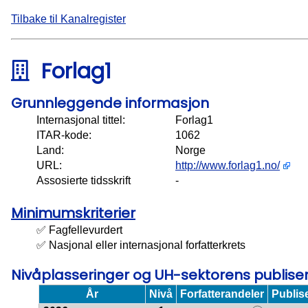
Tilbake til Kanalregister
Forlag1
Grunnleggende informasjon
Internasjonal tittel:
Forlag1
ITAR-kode:
1062
Land:
Norge
URL:
http://www.forlag1.no/
Assosierte tidsskrift
-
Minimumskriterier
✅ Fagfellevurdert
✅ Nasjonal eller internasjonal forfatterkrets
Nivåplasseringer og UH-sektorens publis
År
Nivå
Forfatterandeler
Publis