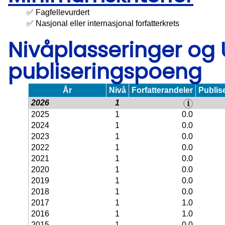
✅ Fagfellevurdert
✅ Nasjonal eller internasjonal forfatterkrets
Nivåplasseringer og
publiseringspoeng
År
Nivå
Forfatterandeler
Publis
2026
1
2025
1
0.0
2024
1
0.0
2023
1
0.0
2022
1
0.0
2021
1
0.0
2020
1
0.0
2019
1
0.0
2018
1
0.0
2017
1
1.0
2016
1
1.0
2015
1
0.0