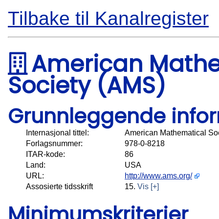
Tilbake til Kanalregister
American Mathe
Society (AMS)
Grunnleggende info
Internasjonal tittel:
American Mathematical So
Forlagsnummer:
978-0-8218
ITAR-kode:
86
Land:
USA
URL:
http://www.ams.org/
Assosierte tidsskrift
15.
Vis [+]
Minimumskriterier