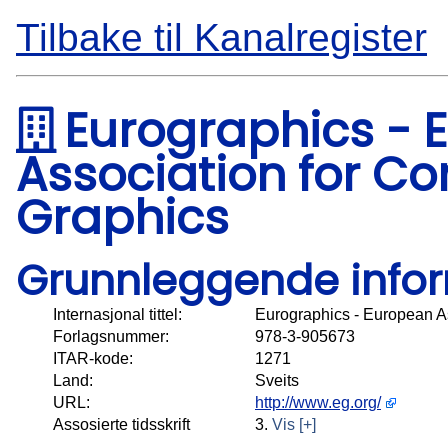
Tilbake til Kanalregister
Eurographics - 
Association for C
Graphics
Grunnleggende info
Internasjonal tittel:
Eurographics - European A
Forlagsnummer:
978-3-905673
ITAR-kode:
1271
Land:
Sveits
URL:
http://www.eg.org/
Assosierte tidsskrift
3.
Vis [+]