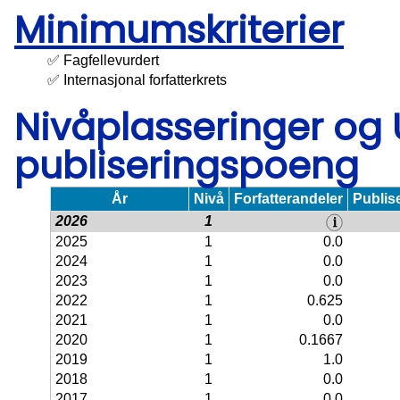
Minimumskriterier
✅ Fagfellevurdert
✅ Internasjonal forfatterkrets
Nivåplasseringer og
publiseringspoeng
År
Nivå
Forfatterandeler
Publis
2026
1
2025
1
0.0
2024
1
0.0
2023
1
0.0
2022
1
0.625
2021
1
0.0
2020
1
0.1667
2019
1
1.0
2018
1
0.0
2017
1
0.0