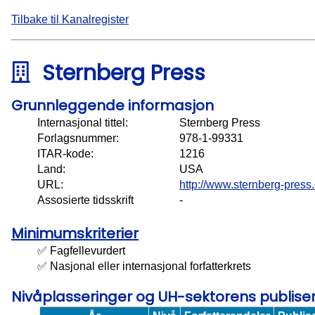
Tilbake til Kanalregister
Sternberg Press
Grunnleggende informasjon
Internasjonal tittel:
Sternberg Press
Forlagsnummer:
978-1-99331
ITAR-kode:
1216
Land:
USA
URL:
http://www.sternberg-press
Assosierte tidsskrift
-
Minimumskriterier
✅ Fagfellevurdert
✅ Nasjonal eller internasjonal forfatterkrets
Nivåplasseringer og UH-sektorens publis