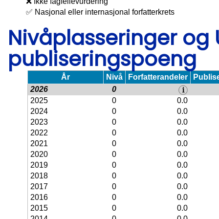
❌ Ikke fagfellevurdering
✅ Nasjonal eller internasjonal forfatterkrets
Nivåplasseringer og
publiseringspoeng
År
Nivå
Forfatterandeler
Publis
2026
0
2025
0
0.0
2024
0
0.0
2023
0
0.0
2022
0
0.0
2021
0
0.0
2020
0
0.0
2019
0
0.0
2018
0
0.0
2017
0
0.0
2016
0
0.0
2015
0
0.0
2014
0
0.0