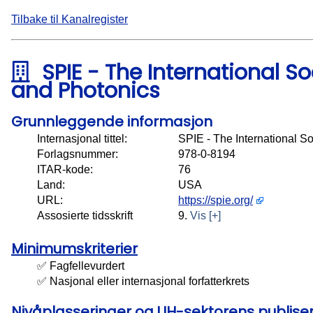
Tilbake til Kanalregister
SPIE - The International So
and Photonics
Grunnleggende informasjon
Internasjonal tittel:
SPIE - The International So
Forlagsnummer:
978-0-8194
ITAR-kode:
76
Land:
USA
URL:
https://spie.org/
Assosierte tidsskrift
9.
Vis [+]
Minimumskriterier
✅ Fagfellevurdert
✅ Nasjonal eller internasjonal forfatterkrets
Nivåplasseringer og UH-sektorens publis