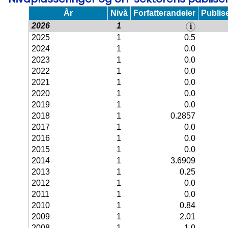
År
Nivå
Forfatterandeler
Publis
2026
1
2025
1
0.5
2024
1
0.0
2023
1
0.0
2022
1
0.0
2021
1
0.0
2020
1
0.0
2019
1
0.0
2018
1
0.2857
2017
1
0.0
2016
1
0.0
2015
1
0.0
2014
1
3.6909
2013
1
0.25
2012
1
0.0
2011
1
0.0
2010
1
0.84
2009
1
2.01
2008
1
1.0