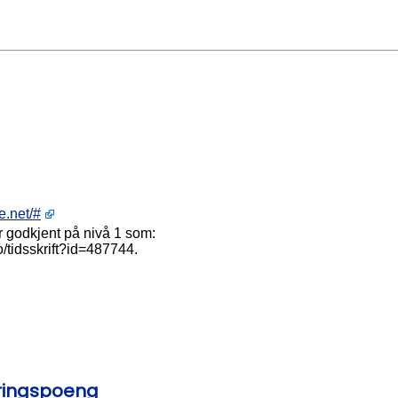
e.net/#
 godkjent på nivå 1 som:
no/tidsskrift?id=487744.
eringspoeng