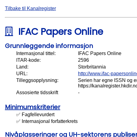
Tilbake til Kanalregister
IFAC Papers Online
Grunnleggende informasjon
Internasjonal tittel:
IFAC Papers Online
ITAR-kode:
2596
Land:
Storbritannia
URL:
http://www.ifac-papersonlin
Tilleggsopplysning:
Serien har egne ISSN og er
https://kanalregister.hkdir.
Assosierte tidsskrift
-
Minimumskriterier
✅ Fagfellevurdert
✅ Internasjonal forfatterkrets
Nivåplasseringer og UH-sektorens publis