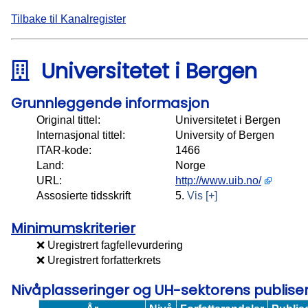
Tilbake til Kanalregister
Universitetet i Bergen
Grunnleggende informasjon
Original tittel:
Universitetet i Bergen
Internasjonal tittel:
University of Bergen
ITAR-kode:
1466
Land:
Norge
URL:
http://www.uib.no/
Assosierte tidsskrift
5.
Vis [+]
Minimumskriterier
❌ Uregistrert fagfellevurdering
❌ Uregistrert forfatterkrets
Nivåplasseringer og UH-sektorens publis