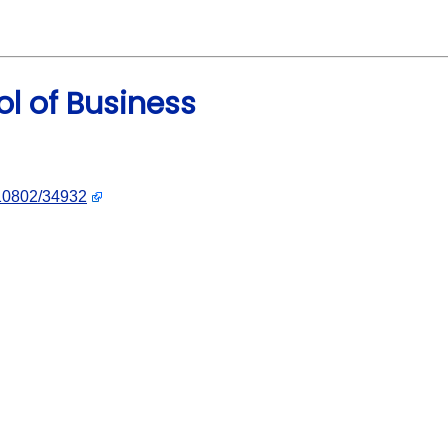
ol of Business
e/10802/34932