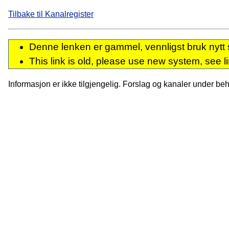
Tilbake til Kanalregister
Denne lenken er gammel, vennligst bruk nytt 
This link is old, please use new system, see l
Informasjon er ikke tilgjengelig. Forslag og kanaler under behan