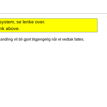
system, se lenke over.
ink above.
dling vil bli gjort tilgjengelig når et vedtak fattes.