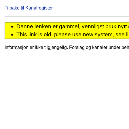
Tilbake til Kanalregister
Denne lenken er gammel, vennligst bruk nytt 
This link is old, please use new system, see l
Informasjon er ikke tilgjengelig. Forslag og kanaler under behan