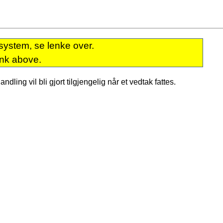
system, se lenke over.
ink above.
dling vil bli gjort tilgjengelig når et vedtak fattes.