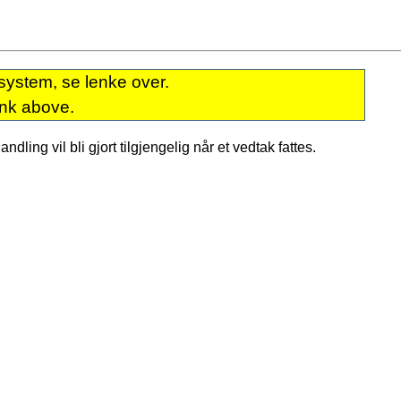
system, se lenke over.
ink above.
dling vil bli gjort tilgjengelig når et vedtak fattes.