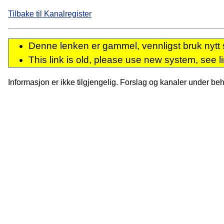
Tilbake til Kanalregister
Denne lenken er gammel, vennligst bruk nytt 
This link is old, please use new system, see l
Informasjon er ikke tilgjengelig. Forslag og kanaler under behan