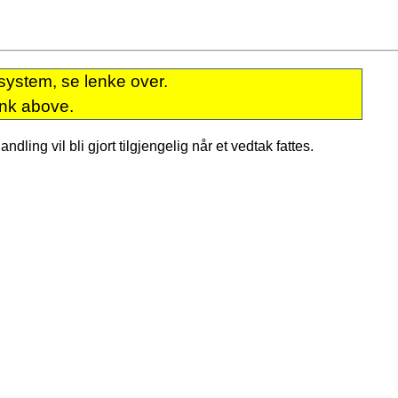
system, se lenke over.
ink above.
dling vil bli gjort tilgjengelig når et vedtak fattes.