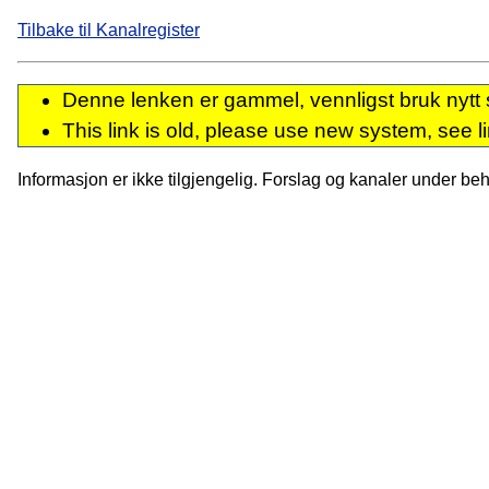
Tilbake til Kanalregister
Denne lenken er gammel, vennligst bruk nytt 
This link is old, please use new system, see l
Informasjon er ikke tilgjengelig. Forslag og kanaler under behan