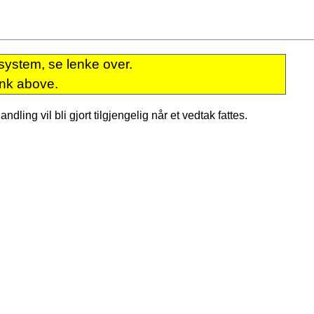
system, se lenke over.
ink above.
dling vil bli gjort tilgjengelig når et vedtak fattes.