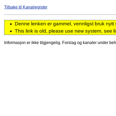
Tilbake til Kanalregister
Denne lenken er gammel, vennligst bruk nytt 
This link is old, please use new system, see l
Informasjon er ikke tilgjengelig. Forslag og kanaler under behan