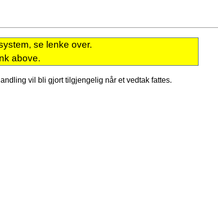
system, se lenke over.
ink above.
dling vil bli gjort tilgjengelig når et vedtak fattes.