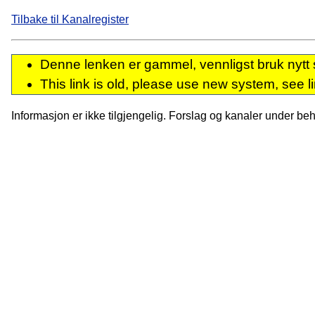
Tilbake til Kanalregister
Denne lenken er gammel, vennligst bruk nytt 
This link is old, please use new system, see l
Informasjon er ikke tilgjengelig. Forslag og kanaler under behan