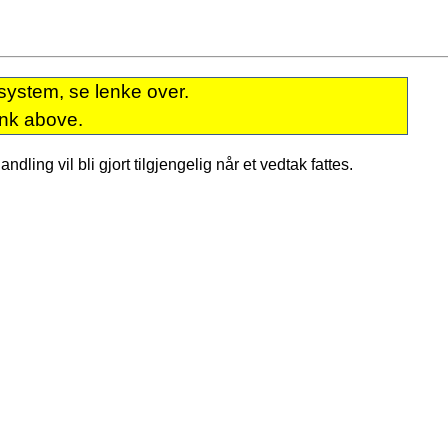
system, se lenke over.
ink above.
dling vil bli gjort tilgjengelig når et vedtak fattes.