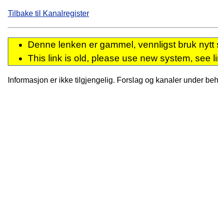
Tilbake til Kanalregister
Denne lenken er gammel, vennligst bruk nytt 
This link is old, please use new system, see l
Informasjon er ikke tilgjengelig. Forslag og kanaler under behan