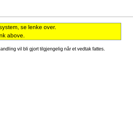
system, se lenke over.
ink above.
dling vil bli gjort tilgjengelig når et vedtak fattes.