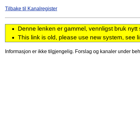
Tilbake til Kanalregister
Denne lenken er gammel, vennligst bruk nytt 
This link is old, please use new system, see l
Informasjon er ikke tilgjengelig. Forslag og kanaler under behan