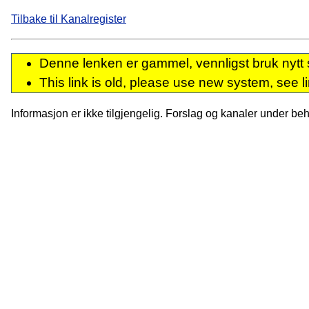
Tilbake til Kanalregister
Denne lenken er gammel, vennligst bruk nytt 
This link is old, please use new system, see l
Informasjon er ikke tilgjengelig. Forslag og kanaler under behan