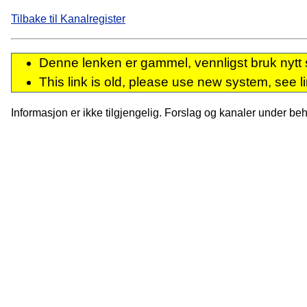
Tilbake til Kanalregister
Denne lenken er gammel, vennligst bruk nytt 
This link is old, please use new system, see l
Informasjon er ikke tilgjengelig. Forslag og kanaler under behan