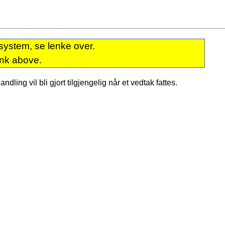
system, se lenke over.
ink above.
dling vil bli gjort tilgjengelig når et vedtak fattes.