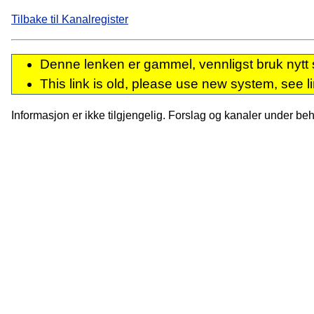
Tilbake til Kanalregister
Denne lenken er gammel, vennligst bruk nytt 
This link is old, please use new system, see l
Informasjon er ikke tilgjengelig. Forslag og kanaler under behan