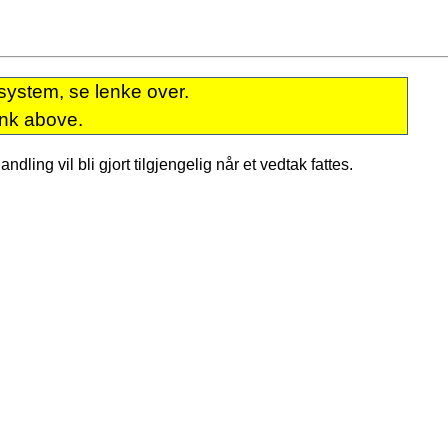
system, se lenke over.
ink above.
dling vil bli gjort tilgjengelig når et vedtak fattes.