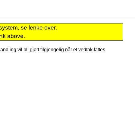
system, se lenke over.
ink above.
dling vil bli gjort tilgjengelig når et vedtak fattes.