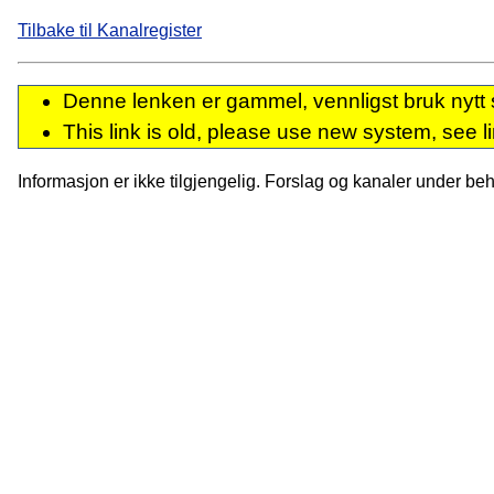
Tilbake til Kanalregister
Denne lenken er gammel, vennligst bruk nytt 
This link is old, please use new system, see l
Informasjon er ikke tilgjengelig. Forslag og kanaler under behan