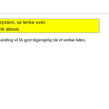
system, se lenke over.
ink above.
dling vil bli gjort tilgjengelig når et vedtak fattes.