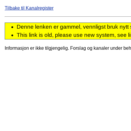
Tilbake til Kanalregister
Denne lenken er gammel, vennligst bruk nytt 
This link is old, please use new system, see l
Informasjon er ikke tilgjengelig. Forslag og kanaler under behan