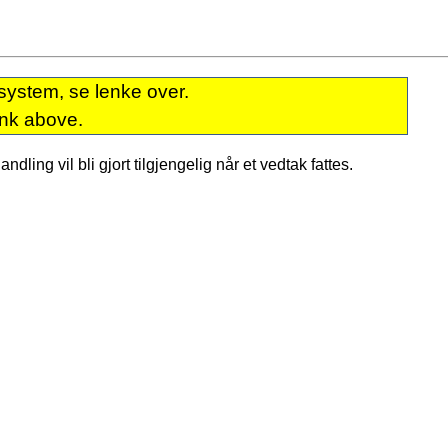
system, se lenke over.
ink above.
dling vil bli gjort tilgjengelig når et vedtak fattes.