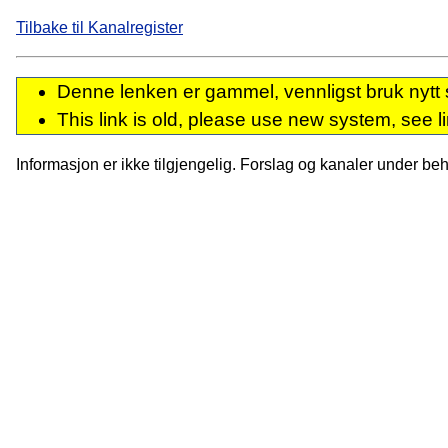
Tilbake til Kanalregister
Denne lenken er gammel, vennligst bruk nytt 
This link is old, please use new system, see l
Informasjon er ikke tilgjengelig. Forslag og kanaler under behan