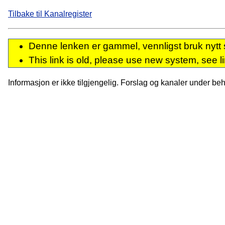
Tilbake til Kanalregister
Denne lenken er gammel, vennligst bruk nytt 
This link is old, please use new system, see l
Informasjon er ikke tilgjengelig. Forslag og kanaler under behan