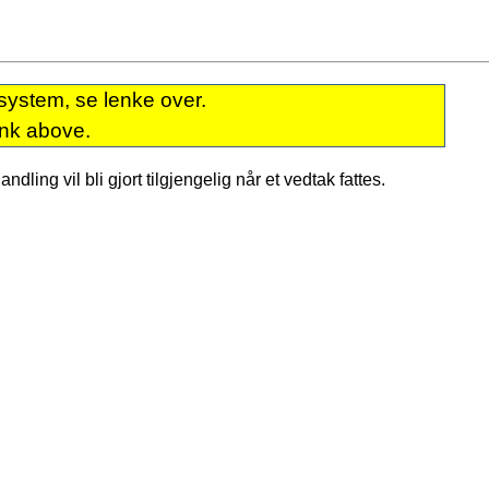
system, se lenke over.
ink above.
dling vil bli gjort tilgjengelig når et vedtak fattes.