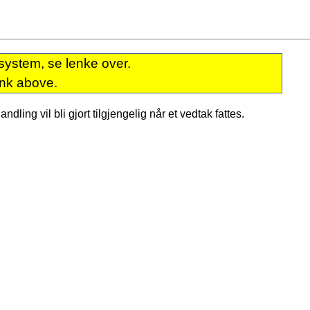
system, se lenke over.
ink above.
dling vil bli gjort tilgjengelig når et vedtak fattes.