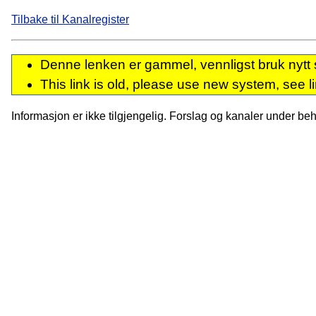
Tilbake til Kanalregister
Denne lenken er gammel, vennligst bruk nytt 
This link is old, please use new system, see l
Informasjon er ikke tilgjengelig. Forslag og kanaler under behan