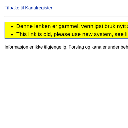
Tilbake til Kanalregister
Denne lenken er gammel, vennligst bruk nytt 
This link is old, please use new system, see l
Informasjon er ikke tilgjengelig. Forslag og kanaler under behan