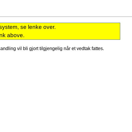
system, se lenke over.
ink above.
dling vil bli gjort tilgjengelig når et vedtak fattes.