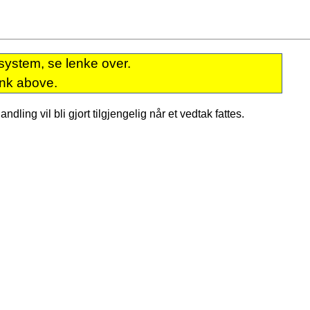
system, se lenke over.
ink above.
dling vil bli gjort tilgjengelig når et vedtak fattes.