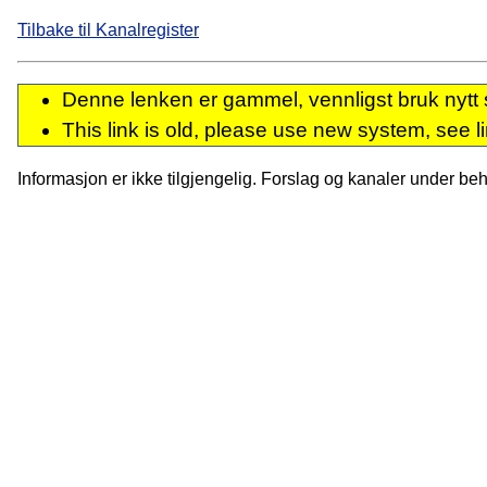
Tilbake til Kanalregister
Denne lenken er gammel, vennligst bruk nytt 
This link is old, please use new system, see l
Informasjon er ikke tilgjengelig. Forslag og kanaler under behan