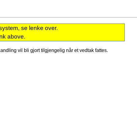
system, se lenke over.
ink above.
dling vil bli gjort tilgjengelig når et vedtak fattes.