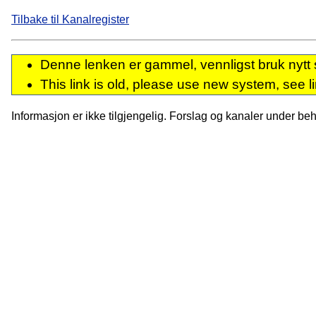
Tilbake til Kanalregister
Denne lenken er gammel, vennligst bruk nytt 
This link is old, please use new system, see l
Informasjon er ikke tilgjengelig. Forslag og kanaler under behan