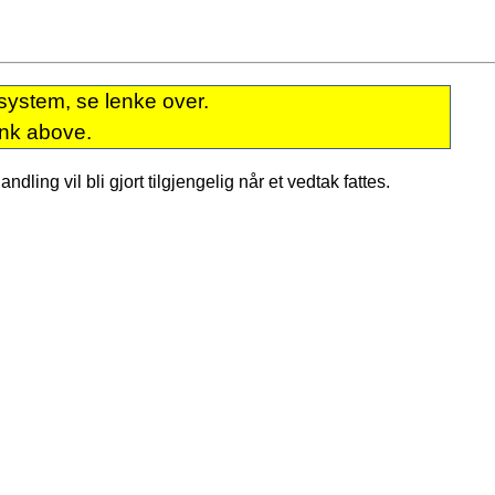
system, se lenke over.
ink above.
dling vil bli gjort tilgjengelig når et vedtak fattes.