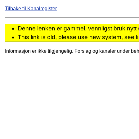
Tilbake til Kanalregister
Denne lenken er gammel, vennligst bruk nytt 
This link is old, please use new system, see l
Informasjon er ikke tilgjengelig. Forslag og kanaler under behan