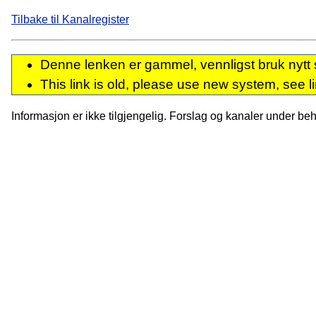
Tilbake til Kanalregister
Denne lenken er gammel, vennligst bruk nytt 
This link is old, please use new system, see l
Informasjon er ikke tilgjengelig. Forslag og kanaler under behan