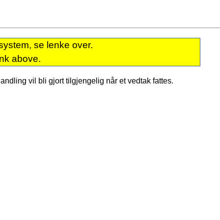
system, se lenke over.
ink above.
dling vil bli gjort tilgjengelig når et vedtak fattes.