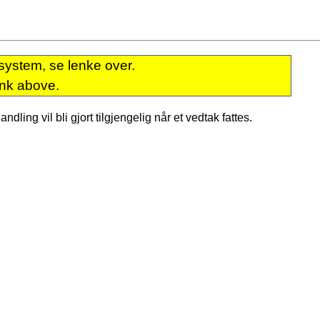
system, se lenke over.
ink above.
dling vil bli gjort tilgjengelig når et vedtak fattes.