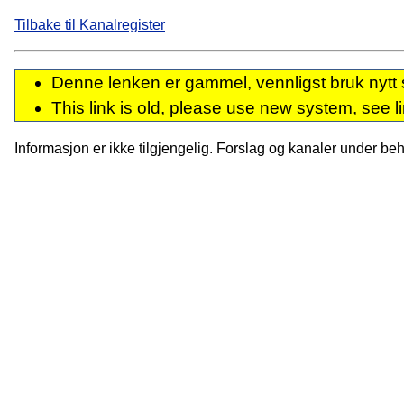
Tilbake til Kanalregister
Denne lenken er gammel, vennligst bruk nytt 
This link is old, please use new system, see l
Informasjon er ikke tilgjengelig. Forslag og kanaler under behan