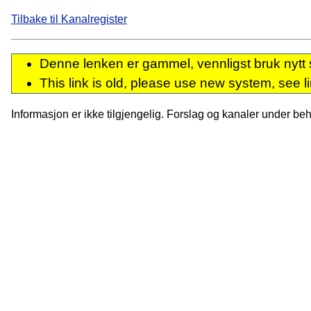
Tilbake til Kanalregister
Denne lenken er gammel, vennligst bruk nytt 
This link is old, please use new system, see l
Informasjon er ikke tilgjengelig. Forslag og kanaler under behan