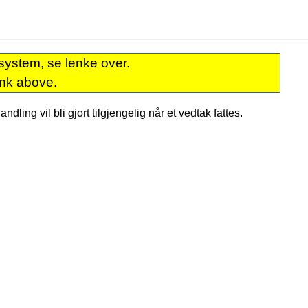
system, se lenke over.
ink above.
dling vil bli gjort tilgjengelig når et vedtak fattes.