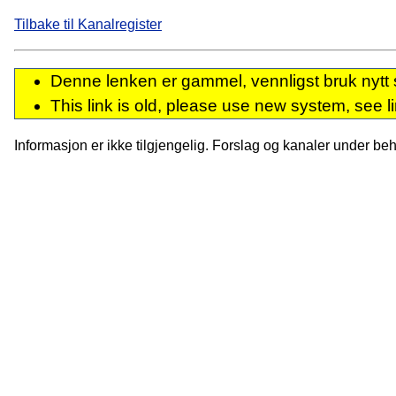
Tilbake til Kanalregister
Denne lenken er gammel, vennligst bruk nytt 
This link is old, please use new system, see l
Informasjon er ikke tilgjengelig. Forslag og kanaler under behan