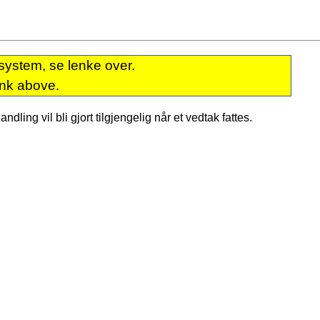
system, se lenke over.
ink above.
dling vil bli gjort tilgjengelig når et vedtak fattes.