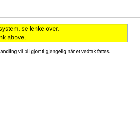
system, se lenke over.
ink above.
dling vil bli gjort tilgjengelig når et vedtak fattes.