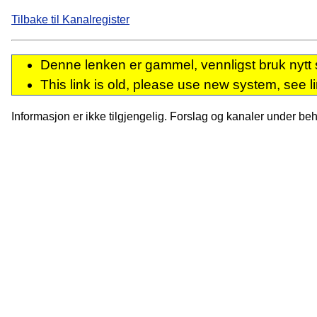
Tilbake til Kanalregister
Denne lenken er gammel, vennligst bruk nytt 
This link is old, please use new system, see l
Informasjon er ikke tilgjengelig. Forslag og kanaler under behan