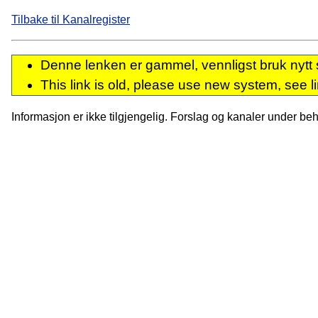
Tilbake til Kanalregister
Denne lenken er gammel, vennligst bruk nytt 
This link is old, please use new system, see l
Informasjon er ikke tilgjengelig. Forslag og kanaler under behan