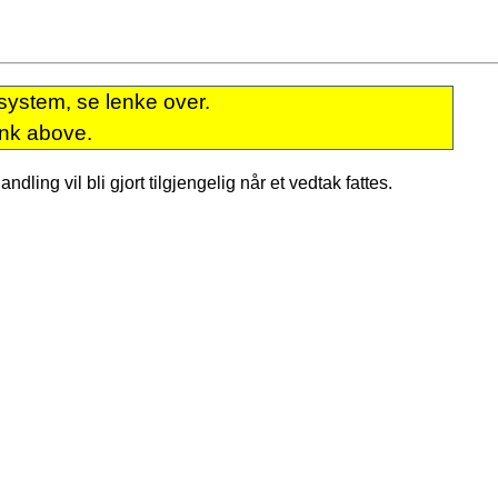
system, se lenke over.
ink above.
dling vil bli gjort tilgjengelig når et vedtak fattes.