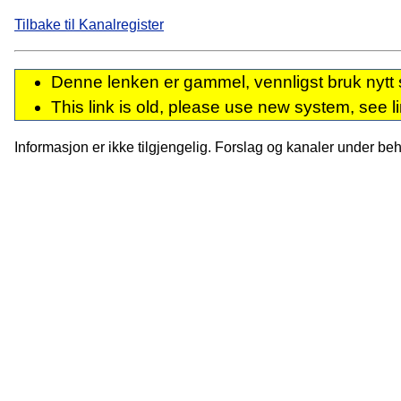
Tilbake til Kanalregister
Denne lenken er gammel, vennligst bruk nytt 
This link is old, please use new system, see l
Informasjon er ikke tilgjengelig. Forslag og kanaler under behan