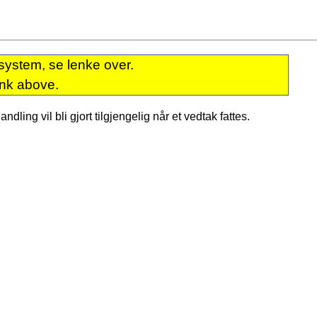
system, se lenke over.
ink above.
dling vil bli gjort tilgjengelig når et vedtak fattes.