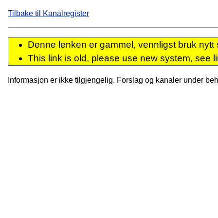
Tilbake til Kanalregister
Denne lenken er gammel, vennligst bruk nytt 
This link is old, please use new system, see l
Informasjon er ikke tilgjengelig. Forslag og kanaler under behan