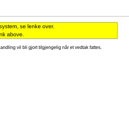
system, se lenke over.
ink above.
dling vil bli gjort tilgjengelig når et vedtak fattes.