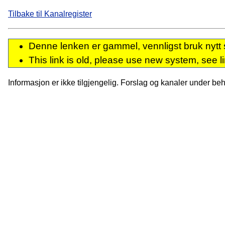
Tilbake til Kanalregister
Denne lenken er gammel, vennligst bruk nytt 
This link is old, please use new system, see l
Informasjon er ikke tilgjengelig. Forslag og kanaler under behan