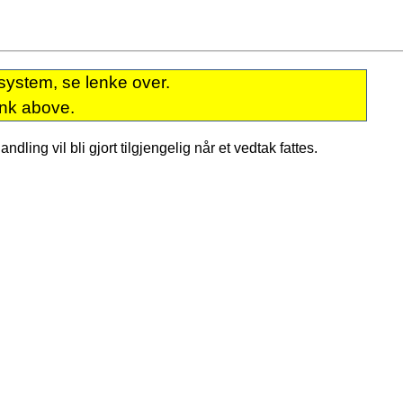
system, se lenke over.
ink above.
dling vil bli gjort tilgjengelig når et vedtak fattes.