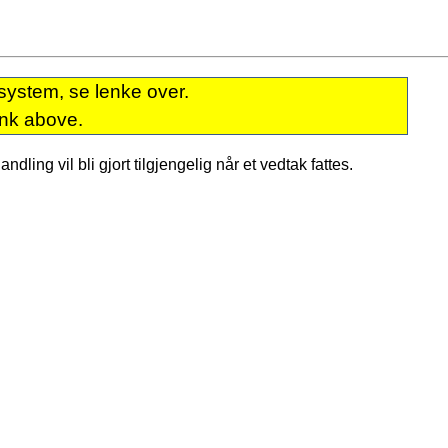
system, se lenke over.
ink above.
dling vil bli gjort tilgjengelig når et vedtak fattes.