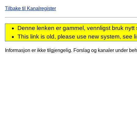
Tilbake til Kanalregister
Denne lenken er gammel, vennligst bruk nytt 
This link is old, please use new system, see l
Informasjon er ikke tilgjengelig. Forslag og kanaler under behan