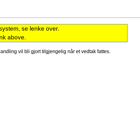
system, se lenke over.
ink above.
dling vil bli gjort tilgjengelig når et vedtak fattes.