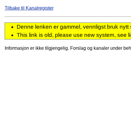
Tilbake til Kanalregister
Denne lenken er gammel, vennligst bruk nytt 
This link is old, please use new system, see l
Informasjon er ikke tilgjengelig. Forslag og kanaler under behan