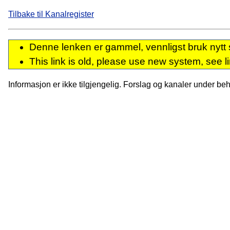
Tilbake til Kanalregister
Denne lenken er gammel, vennligst bruk nytt 
This link is old, please use new system, see l
Informasjon er ikke tilgjengelig. Forslag og kanaler under behan