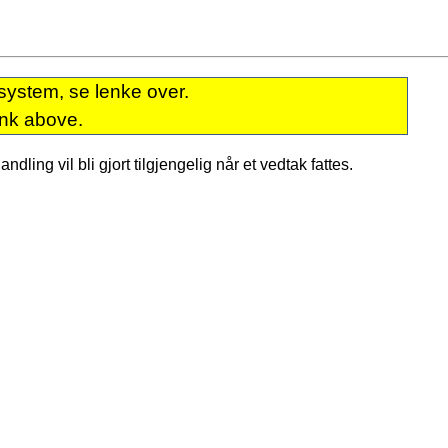
system, se lenke over.
ink above.
dling vil bli gjort tilgjengelig når et vedtak fattes.