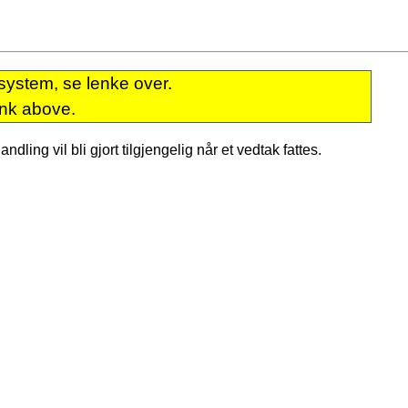
system, se lenke over.
ink above.
dling vil bli gjort tilgjengelig når et vedtak fattes.