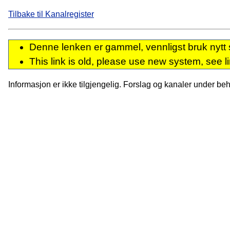
Tilbake til Kanalregister
Denne lenken er gammel, vennligst bruk nytt 
This link is old, please use new system, see l
Informasjon er ikke tilgjengelig. Forslag og kanaler under behan