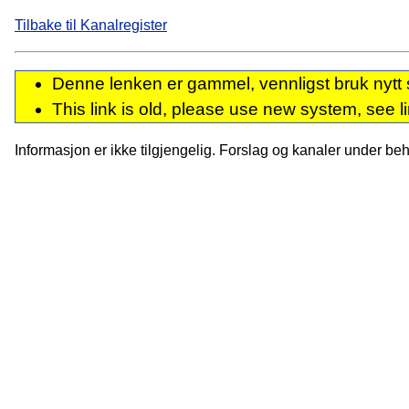
Tilbake til Kanalregister
Denne lenken er gammel, vennligst bruk nytt 
This link is old, please use new system, see l
Informasjon er ikke tilgjengelig. Forslag og kanaler under behan