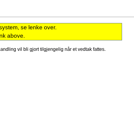
system, se lenke over.
ink above.
dling vil bli gjort tilgjengelig når et vedtak fattes.